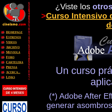
¿
Viste los
otro
>
Curso Intensivo 
d
H
OMEPAGE
E
STRENOS
V
IDEOS
A
RCHIVO
M
OVIOLA
F
ORO
C
ARTELERA
Un curso prá
P
RENSA
A
CERCA...
L
INKS
aplic
(*) Adobe After E
generar asombroso