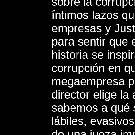
sobre la corrupci
íntimos lazos qu
empresas y Justi
para sentir que 
historia se insp
corrupción en qu
megaempresa petr
director elige l
sabemos a qué 
lábiles, evasivo
de una jueza im