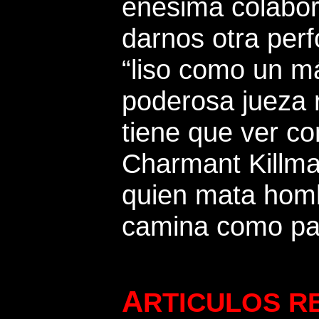
enésima colabor
darnos otra per
“liso como un má
poderosa jueza 
tiene que ver con
Charmant Killma
quien mata hom
camina como pa
A
RTICULOS R