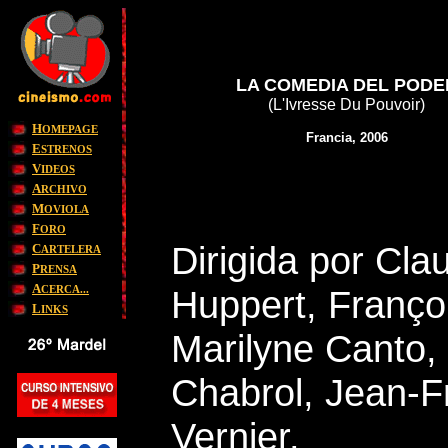
LA COMEDIA DEL PODE
(L'Ivresse Du Pouvoir)
H
OMEPAGE
Francia, 2006
E
STRENOS
V
IDEOS
A
RCHIVO
M
OVIOLA
F
ORO
Dirigida por Cla
C
ARTELERA
P
RENSA
A
CERCA...
Huppert, Françoi
L
INKS
Marilyne Canto,
Chabrol, Jean-F
Vernier.