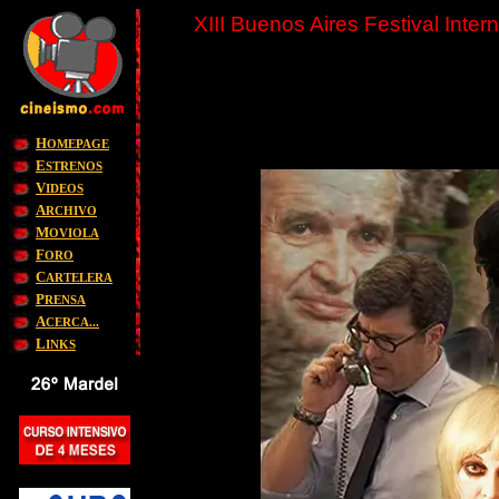
XIII
Buenos Aires Festival Inter
H
OMEPAGE
E
STRENOS
V
IDEOS
A
RCHIVO
M
OVIOLA
F
ORO
C
ARTELERA
P
RENSA
A
CERCA...
L
INKS