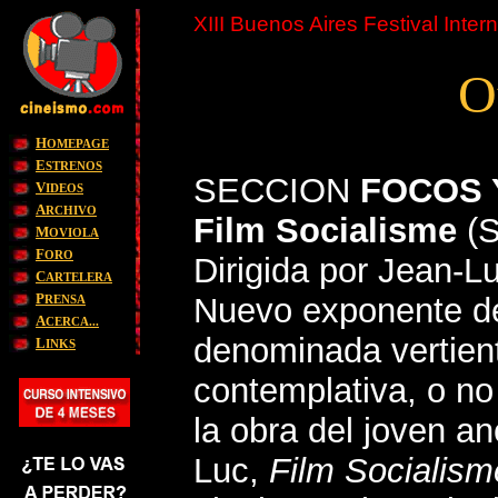
XIII Buenos Aires Festival Inte
O
H
OMEPAGE
E
STRENOS
SECCION
FOCOS 
V
IDEOS
A
RCHIVO
Film Socialisme
(
M
OVIOLA
F
ORO
Dirigida por J
ean-L
C
ARTELERA
P
Nuevo exponente de
RENSA
A
CERCA...
denominada vertien
L
INKS
contemplativa, o no 
la obra del joven a
Luc,
Film Socialism