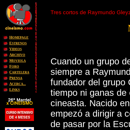
Tres cortos de Raymundo Gley
H
OMEPAGE
E
STRENOS
V
IDEOS
A
RCHIVO
Cuando un grupo de 
M
OVIOLA
F
ORO
siempre a Raymundo
C
ARTELERA
P
RENSA
fundador del grupo 
A
CERCA...
L
tiempo ni ganas de 
INKS
cineasta. Nacido e
empezó a dirigir a
de pasar por la Esc